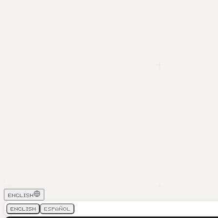
English
English
Español